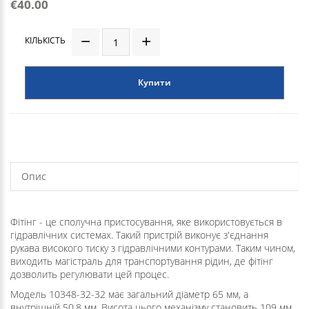
€40.00
КІЛЬКІСТЬ
Купити
Опис
Фітінг - це сполучна пристосування, яке використовується в
гідравлічних системах. Такий пристрій виконує з'єднання
рукава високого тиску з гідравлічними контурами. Таким чином,
виходить магістраль для транспортування рідин, де фітінг
дозволить регулювати цей процес.
Модель 10348-32-32 має загальний діаметр 65 мм, а
внутрішній 50.8 мм. Висота цього механізму становить 109 мм.