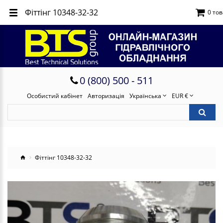
Фіттінг 10348-32-32
0 тов
0 (800) 500 - 511
Особистий кабінет
Авторизація
Українська
EUR €
Фіттінг 10348-32-32