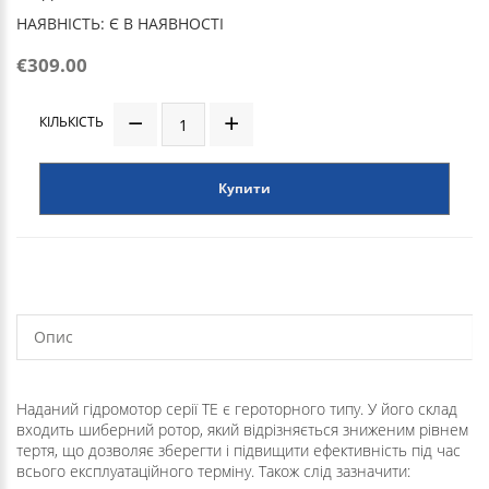
НАЯВНІСТЬ: Є В НАЯВНОСТІ
€309.00
КІЛЬКІСТЬ
Купити
Опис
Наданий гідромотор серії TE є героторного типу. У його склад
входить шиберний ротор, який відрізняється зниженим рівнем
тертя, що дозволяє зберегти і підвищити ефективність під час
всього експлуатаційного терміну. Також слід зазначити: