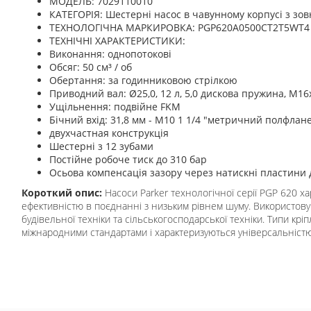
МОДЕЛЬ: 7029110010
КАТЕГОРІЯ: Шестерні насос в чавунному корпусі з зов
ТЕХНОЛОГІЧНА МАРКИРОВКА: PGP620A0500CT2T5WT4 
ТЕХНІЧНІ ХАРАКТЕРИСТИКИ:
Виконання: однопотокові
Обсяг: 50 см³ / об
Обертання: за годинниковою стрілкою
Приводний вал: Ø25,0, 12 л, 5,0 дискова пружина, M16x1
Ущільнення: подвійне FKM
Бічний вхід: 31,8 мм - M10 1 1/4 "метричний полфлан
двухчастная конструкція
Шестерні з 12 зубами
Постійне робоче тиск до 310 бар
Осьова компенсація зазору через натискні пластини д
Короткий опис:
Насоси Parker технологічної серії PGP 620 х
ефективністю в поєднанні з низьким рівнем шуму. Використову
будівельної техніки та сільськогосподарської техніки. Типи крі
міжнародними стандартами і характеризуються універсальністю