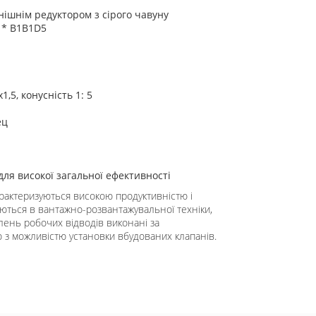
нішнім редуктором з сірого чавуну
* B1B1D5
,5, конусність 1: 5
ец
ля високої загальної ефективності
арактеризуються високою продуктивністю і
ються в вантажно-розвантажувальної техніки,
плень робочих відводів виконані за
 з можливістю установки вбудованих клапанів.