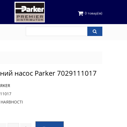
0 товар(ів)
чний насос Parker 7029111017
ARKER
11017
В НАЯВНОСТІ