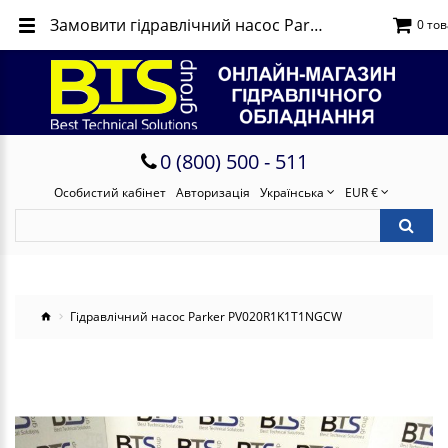
Замовити гідравлічний насос Parker PV020R1K1T1NGCW
0 тов
0 (800) 500 - 511
Особистий кабінет
Авторизація
Українська
EUR €
Гідравлічний насос Parker PV020R1K1T1NGCW