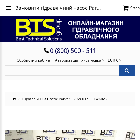
Замовити гідравлічний насос Parker PV020R1K1T1WMMC
0 тов
0 (800) 500 - 511
Особистий кабінет
Авторизація
Українська
EUR €
Гідравлічний насос Parker PV020R1K1T1WMMC