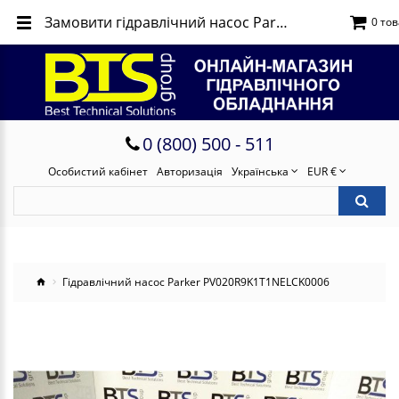
Замовити гідравлічний насос Parker PV020R9K1T1NELCK0006
0 тов
0 (800) 500 - 511
Особистий кабінет
Авторизація
Українська
EUR €
Гідравлічний насос Parker PV020R9K1T1NELCK0006