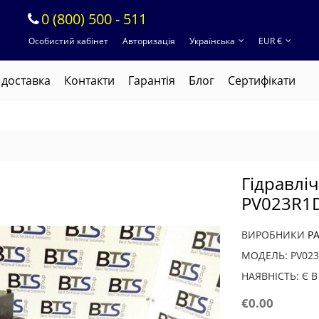
0 (800) 500 - 511
Особистий кабінет
Авторизація
Українська
EUR €
 доставка
Контакти
Гарантія
Блог
Cертифікати
Гідравлі
PV023R1
ВИРОБНИКИ
P
МОДЕЛЬ: PV02
НАЯВНІСТЬ: Є 
€0.00