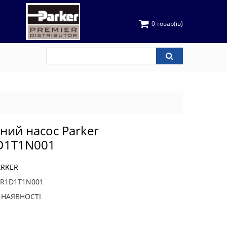
0 товар(ів)
чний насос Parker
D1T1N001
ARKER
3R1D1T1N001
В НАЯВНОСТІ