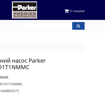
0 товар(ів)
чний насос Parker
1D1T1NMMC
ARKER
3R1D1T1NMMC
В НАЯВНОСТІ