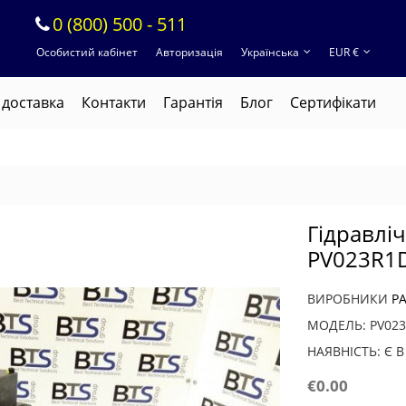
0 (800) 500 - 511
Особистий кабінет
Авторизація
Українська
EUR €
 доставка
Контакти
Гарантія
Блог
Cертифікати
Гідравлі
PV023R
ВИРОБНИКИ
P
МОДЕЛЬ: PV02
НАЯВНІСТЬ: Є 
€0.00