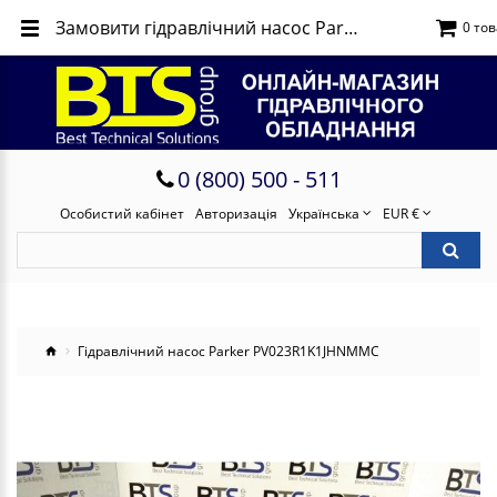
Замовити гідравлічний насос Parker PV023R1K1JHNMMC
0 тов
0 (800) 500 - 511
Особистий кабінет
Авторизація
Українська
EUR €
Гідравлічний насос Parker PV023R1K1JHNMMC