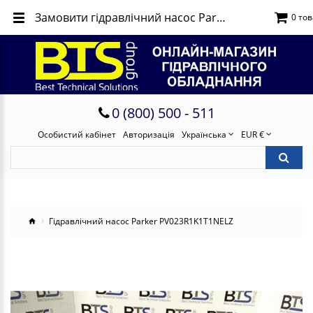
Замовити гідравлічний насос Parker PV023R1K1T1NELZ
0 тов
0 (800) 500 - 511
Особистий кабінет
Авторизація
Українська
EUR €
Гідравлічний насос Parker PV023R1K1T1NELZ