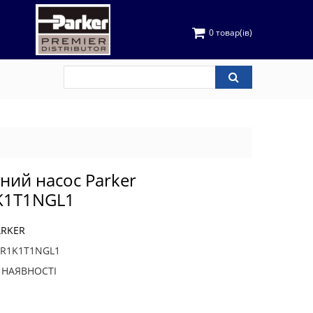
0 товар(ів)
чний насос Parker
K1T1NGL1
ARKER
3R1K1T1NGL1
В НАЯВНОСТІ