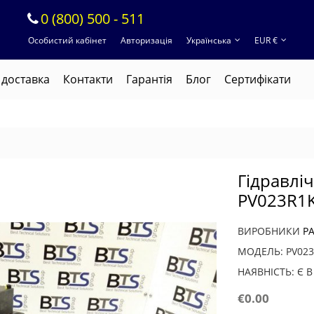
0 (800) 500 - 511
Особистий кабінет
Авторизація
Українська
EUR €
 доставка
Контакти
Гарантія
Блог
Cертифікати
Гідравлі
PV023R1
ВИРОБНИКИ
P
МОДЕЛЬ: PV02
НАЯВНІСТЬ: Є 
€0.00