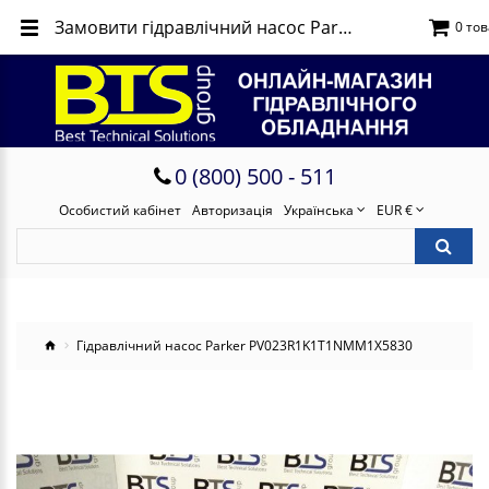
Замовити гідравлічний насос Parker PV023R1K1T1NMM1X5830
0 тов
0 (800) 500 - 511
Особистий кабінет
Авторизація
Українська
EUR €
Гідравлічний насос Parker PV023R1K1T1NMM1X5830