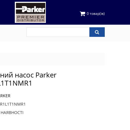
0 товар(ів)
чний насос Parker
L1T1NMR1
ARKER
3R1L1T1NMR1
В НАЯВНОСТІ