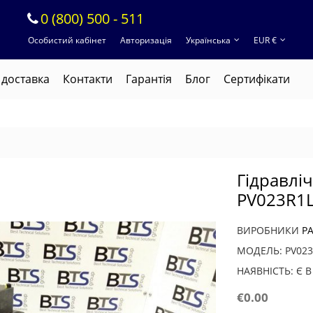
0 (800) 500 - 511
Особистий кабінет
Авторизація
Українська
EUR €
 доставка
Контакти
Гарантія
Блог
Cертифікати
Гідравлі
PV023R1
ВИРОБНИКИ
P
МОДЕЛЬ: PV02
НАЯВНІСТЬ: Є 
€0.00