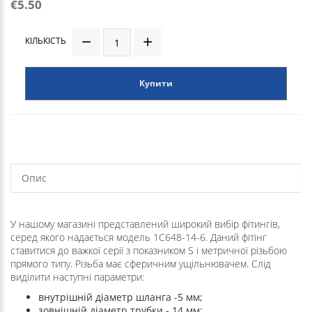
€5.50
КІЛЬКІСТЬ
Купити
Опис
У нашому магазині представлений широкий вибір фітингів,
серед якого надається модель 1C648-14-6. Даний фітінг
ставитися до важкої серії з показником S і метричної різьбою
прямого типу. Різьба має сферичним ущільнювачем. Слід
виділити наступні параметри:
внутрішній діаметр шланга -5 мм;
зовнішній діаметр трубки - 14 мм;