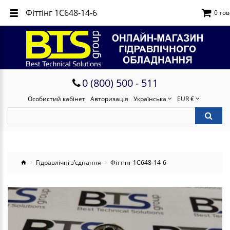
Фіттінг 1C648-14-6
0 тов
0 (800) 500 - 511
Особистий кабінет
Авторизація
Українська
EUR €
Гідравлічні з’єднання
Фіттінг 1C648-14-6