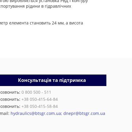
могою виробляється установка РВД і контуру
спортування рідини в гідравлічних
метр елемента становить 24 мм, а висота
Консультація та підтримка
озвонить:
0 800 500 - 511
озвонить:
+38 050-415-64-84
озвонить:
+38 050-415-58-84
mail:
hydraulics@btsgr.com.ua; dnepr@btsgr.com.ua