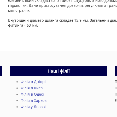
елемент, який складається з гайок і штуцерів. З його допо
гідравліки. Дане пристосування дозволяє регулювати тран
магістралях.
Внутрішній діаметр шланга складає 15.9 мм. Загальний діа
фитинга - 63 мм.
Наші філії
Філія в Дніпрі
П
Філія в Києві
П
Філія в Одесі
П
Філія в Харкові
E
Філія у Львові