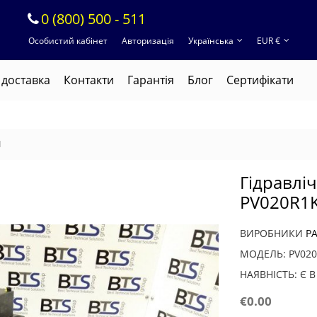
0 (800) 500 - 511
Особистий кабінет
Авторизація
Українська
EUR €
 доставка
Контакти
Гарантія
Блог
Cертифікати
1
Гідравлі
PV020R1
ВИРОБНИКИ
P
МОДЕЛЬ: PV02
НАЯВНІСТЬ: Є 
€0.00