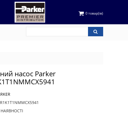
0 товар(ів)
чний насос Parker
K1T1NMMCX5941
ARKER
0R1K1T1NMMCX5941
В НАЯВНОСТІ