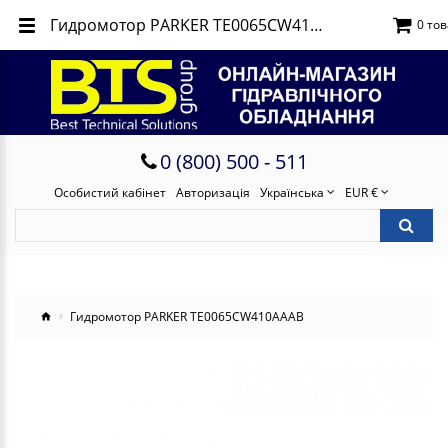
Гидромотор PARKER TE0065CW410AAAB
0 тов
0 (800) 500 - 511
Особистий кабінет
Авторизація
Українська
EUR €
Гидромотор PARKER TE0065CW410AAAB