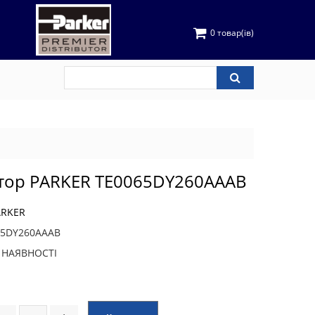
0 товар(ів)
тор PARKER TE0065DY260AAAB
ARKER
65DY260AAAB
В НАЯВНОСТІ