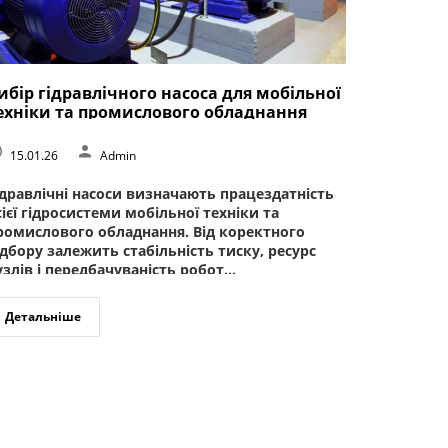
ибір гідравлічного насоса для мобільної
ехніки та промислового обладнання
15.01.26
Admin
ідравлічні насоси визначають працездатність
сієї гідросистеми мобільної техніки та
ромислового обладнання. Від коректного
ідбору залежить стабільність тиску, ресурс
узлів і передбачуваність робот...
Детальніше