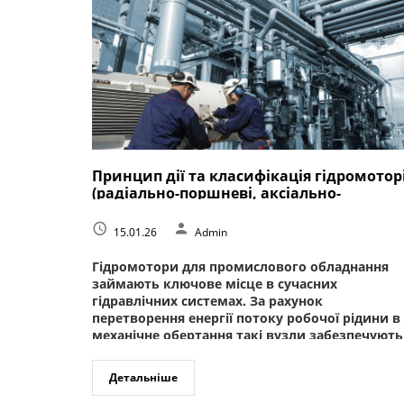
Принцип дії та класифікація гідромотор
(радіально-поршневі, аксіально-
поршневі, шестеренні, героторні)
15.01.26
Admin
Гідромотори для промислового обладнання
займають ключове місце в сучасних
гідравлічних системах. За рахунок
перетворення енергії потоку робочої рідини в
механічне обертання такі вузли забезпечують
рух...
Детальніше