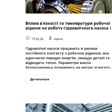
Вплив в'язкості та температури робочої
рідини на роботу гідравлічного насоса |
BTS-Group
15.02.26
Admin
Гідравлічні насоси працюють в умовах
постійного контакту з робочою рідиною, яка
одночасно передає енергію, змащує деталі та
відводить тепло. Параметри масла
безпосередньо впливають на ресурс агрегату..
Детальніше