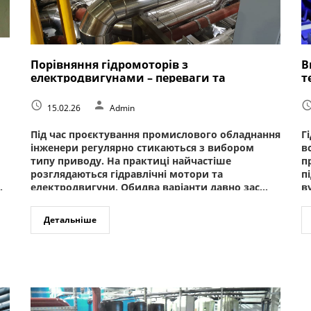
Порівняння гідромоторів з
В
електродвигунами – переваги та
т
недоліки | BTS-Group
15.02.26
Admin
Під час проєктування промислового обладнання
Г
інженери регулярно стикаються з вибором
в
типу приводу. На практиці найчастіше
п
розглядаються гідравлічні мотори та
п
.
електродвигуни. Обидва варіанти давно зас...
в
Детальніше