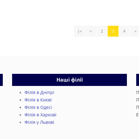
|<
<
2
3
4
>
Наші філії
Філія в Дніпрі
П
Філія в Києві
П
Філія в Одесі
П
Філія в Харкові
E
Філія у Львові