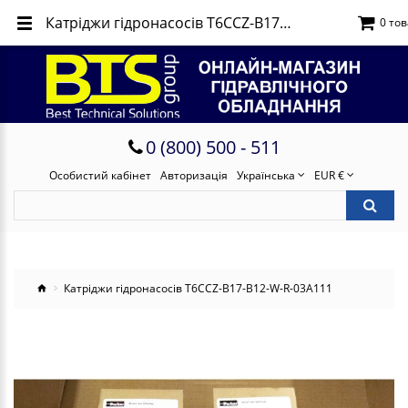
Катріджи гідронасосів T6CCZ-B17-B12-W-R-03A111
0 тов
0 (800) 500 - 511
Особистий кабінет
Авторизація
Українська
EUR €
Катріджи гідронасосів T6CCZ-B17-B12-W-R-03A111