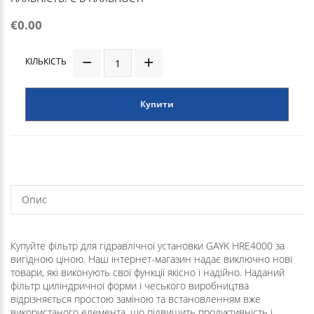
€0.00
КІЛЬКІСТЬ
Купити
Опис
Купуйте фільтр для гідравлічної установки GAYK HRE4000 за
вигідною ціною. Наш інтернет-магазин надає виключно нові
товари, які виконують свої функції якісно і надійно. Наданий
фільтр циліндричної форми і чеського виробництва
відрізняється простою заміною та встановленням вже
використаного елемента, що підвищить продуктивність і