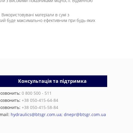
ли з високими показниками міцності. Відмінною
 Використовувані матеріали в сумі з
який буде максимально ефективним при будь-яких
Консультація та підтримка
озвонить:
0 800 500 - 511
озвонить:
+38 050-415-64-84
озвонить:
+38 050-415-58-84
mail:
hydraulics@btsgr.com.ua; dnepr@btsgr.com.ua