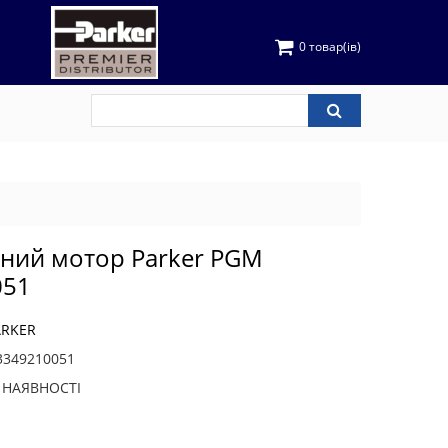
0 товар(ів)
чний мотор Parker PGM
051
ARKER
349210051
В НАЯВНОСТІ