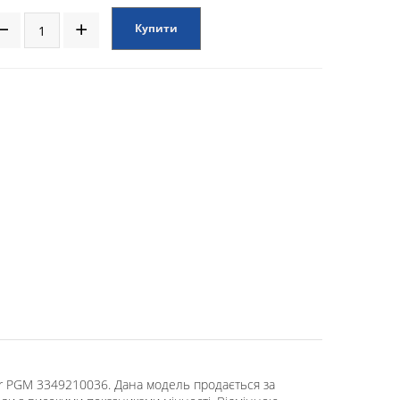
Купити
r PGM 3349210036. Дана модель продається за