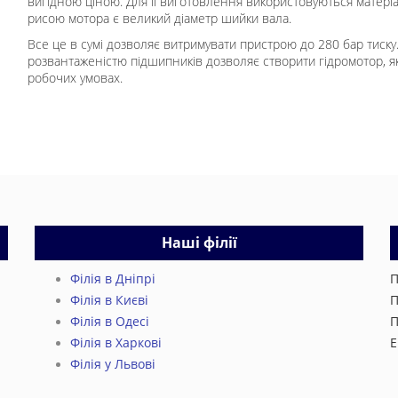
вигідною ціною. Для її виготовлення використовуються матеріа
рисою мотора є великий діаметр шийки вала.
Все це в сумі дозволяє витримувати пристрою до 280 бар тиску.
розвантаженістю підшипників дозволяє створити гідромотор, 
робочих умовах.
Наші філії
Філія в Дніпрі
П
Філія в Києві
П
Філія в Одесі
П
Філія в Харкові
E
Філія у Львові