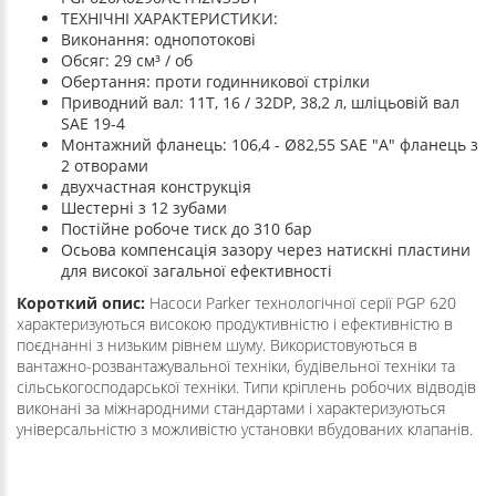
ТЕХНІЧНІ ХАРАКТЕРИСТИКИ:
Виконання: однопотокові
Обсяг: 29 см³ / об
Обертання: проти годинникової стрілки
Приводний вал: 11T, 16 / 32DP, 38,2 л, шліцьовій вал
SAE 19-4
Монтажний фланець: 106,4 - Ø82,55 SAE "A" фланець з
2 отворами
двухчастная конструкція
Шестерні з 12 зубами
Постійне робоче тиск до 310 бар
Осьова компенсація зазору через натискні пластини
для високої загальної ефективності
Короткий опис:
Насоси Parker технологічної серії PGP 620
характеризуються високою продуктивністю і ефективністю в
поєднанні з низьким рівнем шуму. Використовуються в
вантажно-розвантажувальної техніки, будівельної техніки та
сільськогосподарської техніки. Типи кріплень робочих відводів
виконані за міжнародними стандартами і характеризуються
універсальністю з можливістю установки вбудованих клапанів.