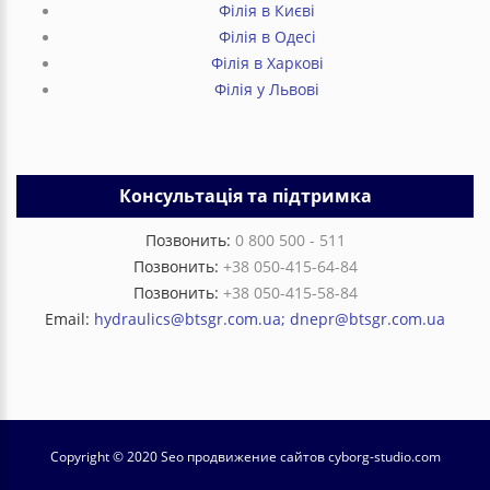
Філія в Києві
Філія в Одесі
Філія в Харкові
Філія у Львові
Консультація та підтримка
Позвонить:
0 800 500 - 511
Позвонить:
+38 050-415-64-84
Позвонить:
+38 050-415-58-84
Email:
hydraulics@btsgr.com.ua; dnepr@btsgr.com.ua
Copyright © 2020 Seo продвижение сайтов
cyborg-studio.com