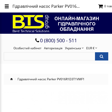
Гідравлічний насос Parker PV016R1D3T1VMF1
0 тов
0 (800) 500 - 511
Особистий кабінет
Авторизація
Українська
EUR €
Гідравлічний насос Parker PV016R1D3T1VMF1