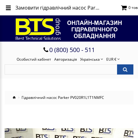
Замовити гідравлічний насос Parker PV020R1L1T1NMFC
0 тов
0 (800) 500 - 511
Особистий кабінет
Авторизація
Українська
EUR €
Гідравлічний насос Parker PV020R1L1T1NMFC