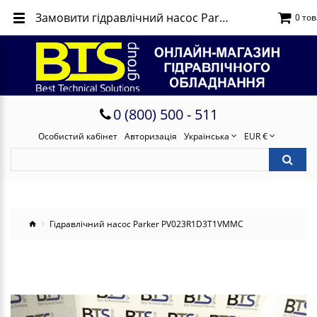
Замовити гідравлічний насос Parker PV023R1D3T1VMMC
0 тов
0 (800) 500 - 511
Особистий кабінет
Авторизація
Українська
EUR €
Гідравлічний насос Parker PV023R1D3T1VMMC