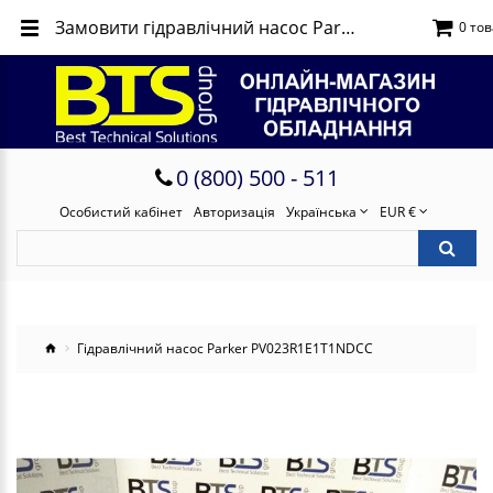
Замовити гідравлічний насос Parker PV023R1E1T1NDCC
0 тов
0 (800) 500 - 511
Особистий кабінет
Авторизація
Українська
EUR €
Гідравлічний насос Parker PV023R1E1T1NDCC