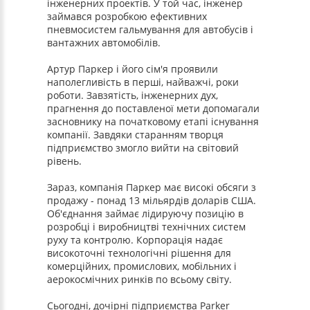
інженерних проектів. У той час, інженер
займався розробкою ефективних
пневмосистем гальмування для автобусів і
вантажних автомобілів.
Артур Паркер і його сім'я проявили
наполегливість в перші, найважчі, роки
роботи. Завзятість, інженерних дух,
прагнення до поставленої мети допомагали
засновнику на початковому етапі існування
компанії. Завдяки старанням творця
підприємство змогло вийти на світовий
рівень.
Зараз, компанія Паркер має високі обсяги з
продажу - понад 13 мільярдів доларів США.
Об'єднання займає лідируючу позицію в
розробці і виробництві технічних систем
руху та контролю. Корпорація надає
високоточні технологічні рішення для
комерційних, промислових, мобільних і
аерокосмічних ринків по всьому світу.
Сьогодні, дочірні підприємства Parker