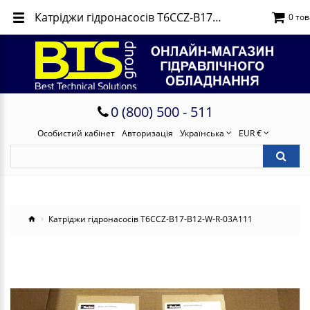
Катріджи гідронасосів T6CCZ-B17-B12-W-R-03A111
0 тов
0 (800) 500 - 511
Особистий кабінет
Авторизація
Українська
EUR €
Катріджи гідронасосів T6CCZ-B17-B12-W-R-03A111