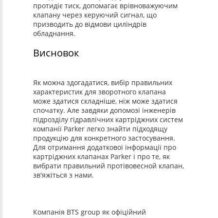
протидіє тиск, допомагає врівноважуючим
клапану через керуючий сигнал, що
призводить до відмови циліндрів
обладнання.
Висновок
Як можна здогадатися, вибір правильних
характеристик для зворотного клапана
може здатися складніше, ніж може здатися
спочатку. Але завдяки допомозі інженерів
підрозділу гідравлічних картріджних систем
компанії Parker легко знайти підходящу
продукцію для конкретного застосування.
Для отримання додаткової інформації про
картріджних клапанах Parker і про те, як
вибрати правильний протівовесной клапан,
зв'яжіться з нами.
Компанія BTS group як офіційний