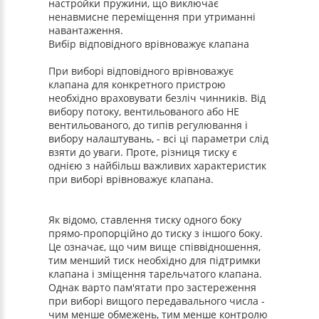
настройки пружини, що виключає
ненавмисне переміщення при утриманні
навантаження.
Вибір відповідного врівноважує клапана
При виборі відповідного врівноважує
клапана для конкретного пристрою
необхідно враховувати безліч чинників. Від
вибору потоку, вентильованого або НЕ
вентильованого, до типів регулювання і
вибору налаштувань, - всі ці параметри слід
взяти до уваги. Проте, різниця тиску є
однією з найбільш важливих характеристик
при виборі врівноважує клапана.
Як відомо, ставлення тиску одного боку
прямо-пропорційно до тиску з іншого боку.
Це означає, що чим вище співвідношення,
тим менший тиск необхідно для підтримки
клапана і зміщення тарельчатого клапана.
Однак варто пам'ятати про застереження
при виборі вищого передавального числа -
чим менше обмежень, тим менше контролю