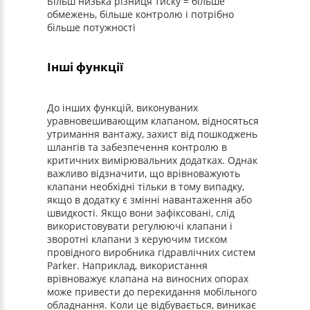
Більш низька різниця тиску = більше
обмежень, більше контролю і потрібно
більше потужності
Інші функції
До інших функцій, виконуваних
уравновешивающим клапаном, відносяться
утримання вантажу, захист від пошкоджень
шлангів та забезпечення контролю в
критичних вимірювальних додатках. Однак
важливо відзначити, що врівноважують
клапани необхідні тільки в тому випадку,
якщо в додатку є змінні навантаження або
швидкості. Якщо вони зафіксовані, слід
використовувати регулюючі клапани і
зворотні клапани з керуючим тиском
провідного виробника гідравлічних систем
Parker. Наприклад, використання
врівноважує клапана на виносних опорах
може привести до перекидання мобільного
обладнання. Коли це відбувається, виникає