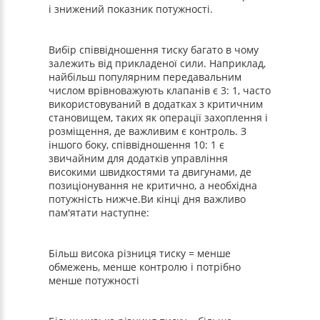
і знижений показник потужності.
Вибір співвідношення тиску багато в чому
залежить від прикладеної сили. Наприклад,
найбільш популярним передавальним
числом врівноважують клапанів є 3: 1, часто
використовуваний в додатках з критичним
становищем, таких як операції захоплення і
розміщення, де важливим є контроль. З
іншого боку, співвідношення 10: 1 є
звичайним для додатків управління
високими швидкостями та двигунами, де
позиціонування не критично, а необхідна
потужність нижче.Ви кінці дня важливо
пам'ятати наступне:
Більш висока різниця тиску = менше
обмежень, менше контролю і потрібно
менше потужності