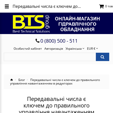
Передавальні числа є ключем до правильного управління навантаженням в редукторах
0 тов
0 (800) 500 - 511
Особистий кабінет
Авторизація
Українська
EUR €
Блог
Передавальні числа є ключем до правильного
управління навантаженням в редукторах
Передавальні числа є
ключем до правильного
управління навантаженням