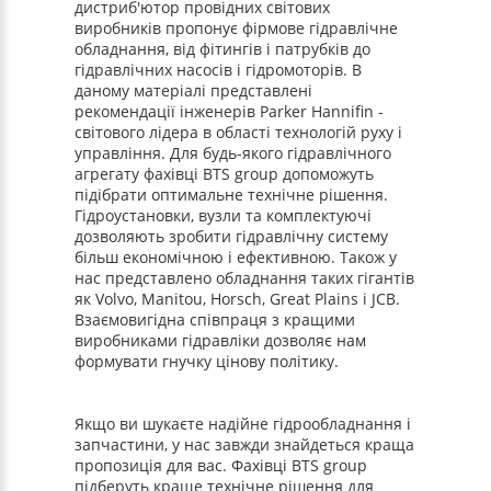
дистриб'ютор провідних світових
виробників пропонує фірмове гідравлічне
обладнання, від фітингів і патрубків до
гідравлічних насосів і гідромоторів. В
даному матеріалі представлені
рекомендації інженерів Parker Hannifin -
світового лідера в області технологій руху і
управління. Для будь-якого гідравлічного
агрегату фахівці BTS group допоможуть
підібрати оптимальне технічне рішення.
Гідроустановки, вузли та комплектуючі
дозволяють зробити гідравлічну систему
більш економічною і ефективною. Також у
нас представлено обладнання таких гігантів
як Volvo, Manitou, Horsch, Great Plains і JCB.
Взаємовигідна співпраця з кращими
виробниками гідравліки дозволяє нам
формувати гнучку цінову політику.
Якщо ви шукаєте надійне гідрообладнання і
запчастини, у нас завжди знайдеться краща
пропозиція для вас. Фахівці BTS group
підберуть краще технічне рішення для