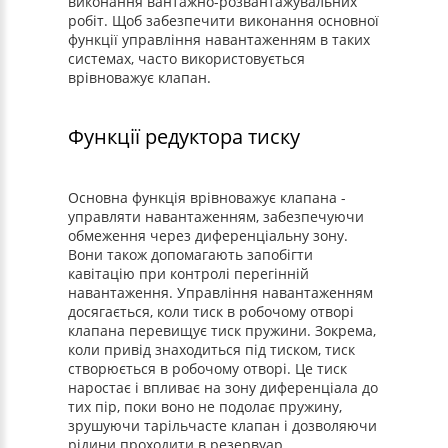
виконання вантажно-розвантажувальних
робіт. Щоб забезпечити виконання основної
функції управління навантаженням в таких
системах, часто використовується
врівноважує клапан.
Функції редуктора тиску
Основна функція врівноважує клапана -
управляти навантаженням, забезпечуючи
обмеження через диференціальну зону.
Вони також допомагають запобігти
кавітацію при контролі перегінній
навантаження. Управління навантаженням
досягається, коли тиск в робочому отворі
клапана перевищує тиск пружини. Зокрема,
коли привід знаходиться під тиском, тиск
створюється в робочому отворі. Це тиск
наростає і впливає на зону диференціала до
тих пір, поки воно не подолає пружину,
зрушуючи тарільчасте клапан і дозволяючи
рідини проходити в резервуар.